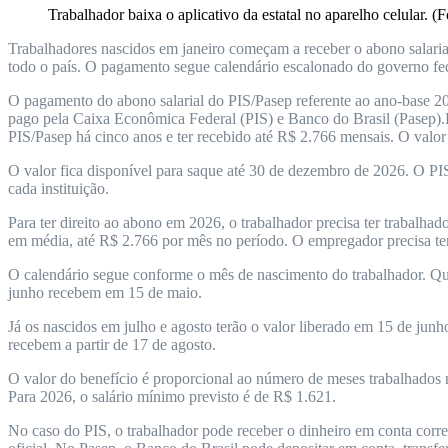
Trabalhador baixa o aplicativo da estatal no aparelho celular. (
Trabalhadores nascidos em janeiro começam a receber o abono salari
todo o país. O pagamento segue calendário escalonado do governo fede
O pagamento do abono salarial do PIS/Pasep referente ao ano-base 20
pago pela Caixa Econômica Federal (PIS) e Banco do Brasil (Pasep).Pa
PIS/Pasep há cinco anos e ter recebido até R$ 2.766 mensais. O valor
O valor fica disponível para saque até 30 de dezembro de 2026. O PI
cada instituição.
Para ter direito ao abono em 2026, o trabalhador precisa ter trabalha
em média, até R$ 2.766 por mês no período. O empregador precisa ter
O calendário segue conforme o mês de nascimento do trabalhador. Que
junho recebem em 15 de maio.
Já os nascidos em julho e agosto terão o valor liberado em 15 de j
recebem a partir de 17 de agosto.
O valor do benefício é proporcional ao número de meses trabalhados 
Para 2026, o salário mínimo previsto é de R$ 1.621.
No caso do PIS, o trabalhador pode receber o dinheiro em conta corr