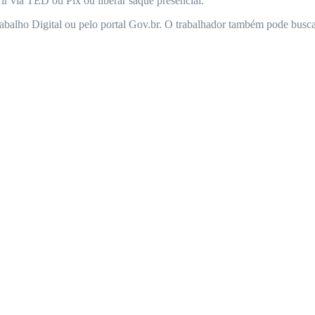
rir via TED ou Pix ou liberar saque presencial.
 Trabalho Digital ou pelo portal Gov.br. O trabalhador também pode bus