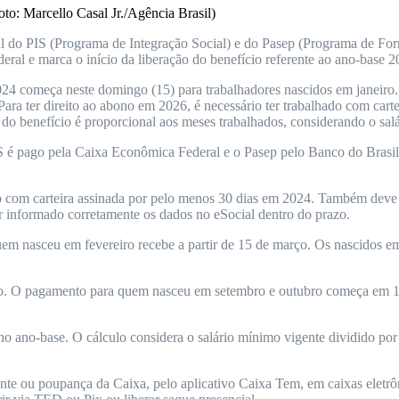
Foto: Marcello Casal Jr./Agência Brasil)
al do PIS (Programa de Integração Social) e do Pasep (Programa de Fo
ral e marca o início da liberação do benefício referente ao ano-base 2
24 começa neste domingo (15) para trabalhadores nascidos em janeiro.
ra ter direito ao abono em 2026, é necessário ter trabalhado com carte
 do benefício é proporcional aos meses trabalhados, considerando o sal
S é pago pela Caixa Econômica Federal e o Pasep pelo Banco do Brasil.
do com carteira assinada por pelo menos 30 dias em 2024. Também deve e
 informado corretamente os dados no eSocial dentro do prazo.
m nasceu em fevereiro recebe a partir de 15 de março. Os nascidos em
unho. O pagamento para quem nasceu em setembro e outubro começa em 1
no ano-base. O cálculo considera o salário mínimo vigente dividido por
ente ou poupança da Caixa, pelo aplicativo Caixa Tem, em caixas eletr