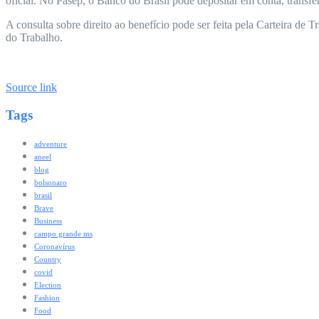
oficial. No Pasep, o Banco do Brasil pode depositar em conta, transfe
A consulta sobre direito ao benefício pode ser feita pela Carteira de
do Trabalho.
Source link
Tags
adventure
aneel
blog
bolsonaro
brasil
Brave
Business
campo grande ms
Coronavírus
Country
covid
Election
Fashion
Food