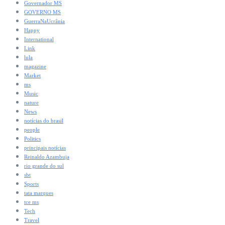
Governador MS
GOVERNO MS
GuerraNaUcrânia
Happy
International
Link
lula
magazine
Market
ms
Music
nature
News
notícias do brasil
people
Politics
principais notícias
Reinaldo Azambuja
rio grande do sul
sbt
Sports
tata marques
tce ms
Tech
Travel