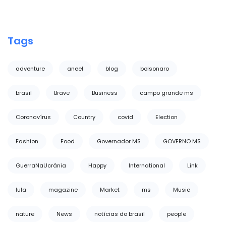
Tags
adventure
aneel
blog
bolsonaro
brasil
Brave
Business
campo grande ms
Coronavírus
Country
covid
Election
Fashion
Food
Governador MS
GOVERNO MS
GuerraNaUcrânia
Happy
International
Link
lula
magazine
Market
ms
Music
nature
News
notícias do brasil
people