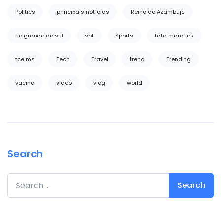
Politics
principais notícias
Reinaldo Azambuja
rio grande do sul
sbt
Sports
tata marques
tce ms
Tech
Travel
trend
Trending
vacina
video
vlog
world
Search
Search for: