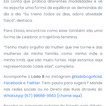
Ela conta que pratica diferentes modalidades e vê
no esporte uma forma de equilibrar as demandas do
dia a dia. “Eu treino todos os dias, adoro atividade
física”, destaca.
Para Eloísa, encontros como esse também são uma
forma de celebrar a trajetória feminina.
“Tenho muito orgulho da mulher que me tornei e das
mulheres da minha família, como minha mãe e
minha irmã, que são muito fortes. Hoje estamos aqui
representando todas elas”, completa.
Acompanhe o
Lado B
no Instagram
@ladobcgoficial
,
Facebook
e
Twitter
. Tem pauta para sugerir? Mande
nas redes sociais ou no Direto das Ruas através do
WhatsApp
(67) 99669-9563 (chame aqui)
.
Receba as principais notícias do Estado pelo Whats.