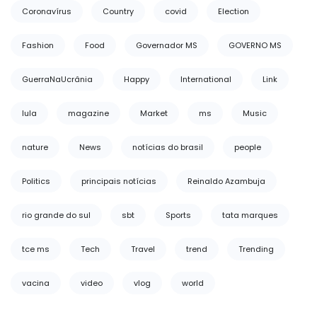
Coronavírus
Country
covid
Election
Fashion
Food
Governador MS
GOVERNO MS
GuerraNaUcrânia
Happy
International
Link
lula
magazine
Market
ms
Music
nature
News
notícias do brasil
people
Politics
principais notícias
Reinaldo Azambuja
rio grande do sul
sbt
Sports
tata marques
tce ms
Tech
Travel
trend
Trending
vacina
video
vlog
world