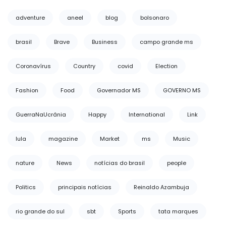
adventure
aneel
blog
bolsonaro
brasil
Brave
Business
campo grande ms
Coronavírus
Country
covid
Election
Fashion
Food
Governador MS
GOVERNO MS
GuerraNaUcrânia
Happy
International
Link
lula
magazine
Market
ms
Music
nature
News
notícias do brasil
people
Politics
principais notícias
Reinaldo Azambuja
rio grande do sul
sbt
Sports
tata marques