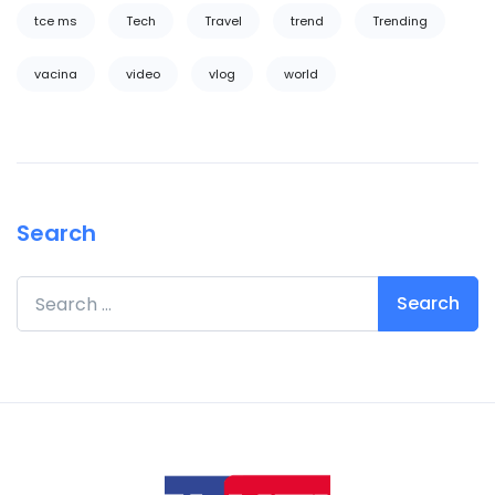
tce ms
Tech
Travel
trend
Trending
vacina
video
vlog
world
Search
Search for: