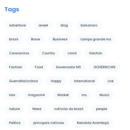
Tags
adventure
aneel
blog
bolsonaro
brasil
Brave
Business
campo grande ms
Coronavírus
Country
covid
Election
Fashion
Food
Governador MS
GOVERNO MS
GuerraNaUcrânia
Happy
International
Link
lula
magazine
Market
ms
Music
nature
News
notícias do brasil
people
Politics
principais notícias
Reinaldo Azambuja