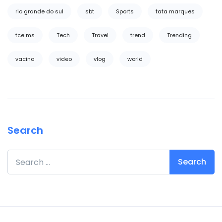
rio grande do sul
sbt
Sports
tata marques
tce ms
Tech
Travel
trend
Trending
vacina
video
vlog
world
Search
Search for: