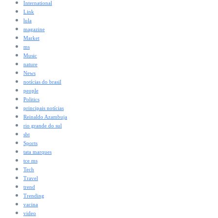
International
Link
lula
magazine
Market
ms
Music
nature
News
notícias do brasil
people
Politics
principais notícias
Reinaldo Azambuja
rio grande do sul
sbt
Sports
tata marques
tce ms
Tech
Travel
trend
Trending
vacina
video