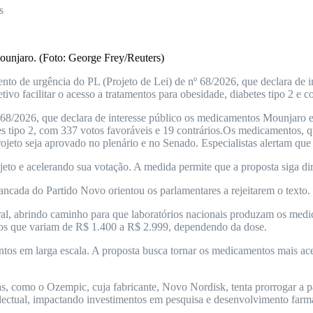
s
Mounjaro. (Foto: George Frey/Reuters)
nto de urgência do PL (Projeto de Lei) de nº 68/2026, que declara de
ivo facilitar o acesso a tratamentos para obesidade, diabetes tipo 2 e 
8/2026, que declara de interesse público os medicamentos Mounjaro e 
etes tipo 2, com 337 votos favoráveis e 19 contrários.Os medicamentos, 
rojeto seja aprovado no plenário e no Senado. Especialistas alertam qu
jeto e acelerando sua votação. A medida permite que a proposta siga di
ancada do Partido Novo orientou os parlamentares a rejeitarem o texto.
al, abrindo caminho para que laboratórios nacionais produzam os medic
ços que variam de R$ 1.400 a R$ 2.999, dependendo da dose.
entos em larga escala. A proposta busca tornar os medicamentos mais ac
, como o Ozempic, cuja fabricante, Novo Nordisk, tenta prorrogar a pa
electual, impactando investimentos em pesquisa e desenvolvimento farm