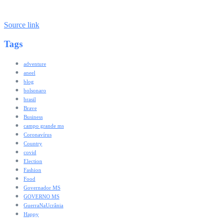
Source link
Tags
adventure
aneel
blog
bolsonaro
brasil
Brave
Business
campo grande ms
Coronavírus
Country
covid
Election
Fashion
Food
Governador MS
GOVERNO MS
GuerraNaUcrânia
Happy