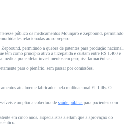
 interesse público os medicamentos Mounjaro e Zepbound, permitindo
comorbidades relacionadas ao sobrepeso.
Zepbound, permitindo a quebra de patentes para produção nacional.
que têm como princípio ativo a tirzepatida e custam entre R$ 1.400 e
e a medida pode afetar investimentos em pesquisa farmacêutica.
retamente para o plenário, sem passar por comissões.
amentos atualmente fabricados pela multinacional Eli Lilly. O
essíveis e ampliar a cobertura de
saúde pública
para pacientes com
tente em cinco anos. Especialistas alertam que a aprovação do
acêutico.