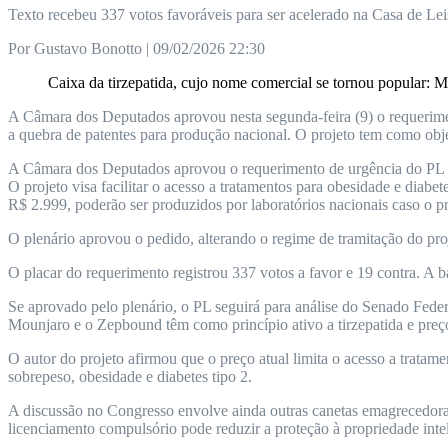
Texto recebeu 337 votos favoráveis para ser acelerado na Casa de Lei
Por Gustavo Bonotto | 09/02/2026 22:30
Caixa da tirzepatida, cujo nome comercial se tornou popular: 
A Câmara dos Deputados aprovou nesta segunda-feira (9) o requerime
a quebra de patentes para produção nacional. O projeto tem como objet
A Câmara dos Deputados aprovou o requerimento de urgência do PL 6
O projeto visa facilitar o acesso a tratamentos para obesidade e diab
R$ 2.999, poderão ser produzidos por laboratórios nacionais caso o p
O plenário aprovou o pedido, alterando o regime de tramitação do pro
O placar do requerimento registrou 337 votos a favor e 19 contra. A b
Se aprovado pelo plenário, o PL seguirá para análise do Senado Feder
Mounjaro e o Zepbound têm como princípio ativo a tirzepatida e pre
O autor do projeto afirmou que o preço atual limita o acesso a tratam
sobrepeso, obesidade e diabetes tipo 2.
A discussão no Congresso envolve ainda outras canetas emagrecedoras
licenciamento compulsório pode reduzir a proteção à propriedade int