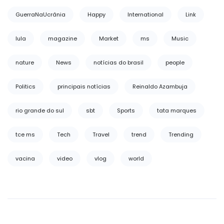
GuerraNaUcrânia
Happy
International
Link
lula
magazine
Market
ms
Music
nature
News
notícias do brasil
people
Politics
principais notícias
Reinaldo Azambuja
rio grande do sul
sbt
Sports
tata marques
tce ms
Tech
Travel
trend
Trending
vacina
video
vlog
world