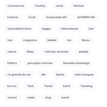
Coronavírus
Country
covid
Election
Fashion
Food
Governador MS
GOVERNO MS
GuerraNaUcrânia
Happy
International
Link
lula
magazine
Market
ms
Music
nature
News
notícias do brasil
people
Politics
principais notícias
Reinaldo Azambuja
rio grande do sul
sbt
Sports
tata marques
tce ms
Tech
Travel
trend
Trending
vacina
video
vlog
world