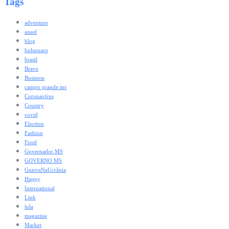
Tags
adventure
aneel
blog
bolsonaro
brasil
Brave
Business
campo grande ms
Coronavírus
Country
covid
Election
Fashion
Food
Governador MS
GOVERNO MS
GuerraNaUcrânia
Happy
International
Link
lula
magazine
Market