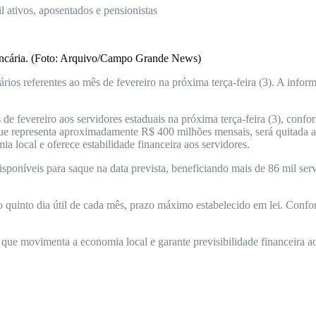
l ativos, aposentados e pensionistas
 bancária. (Foto: Arquivo/Campo Grande News)
ios referentes ao mês de fevereiro na próxima terça-feira (3). A informa
e fevereiro aos servidores estaduais na próxima terça-feira (3), confo
ue representa aproximadamente R$ 400 milhões mensais, será quitada ant
 local e oferece estabilidade financeira aos servidores.
isponíveis para saque na data prevista, beneficiando mais de 86 mil serv
o quinto dia útil de cada mês, prazo máximo estabelecido em lei. Conf
ue movimenta a economia local e garante previsibilidade financeira aos