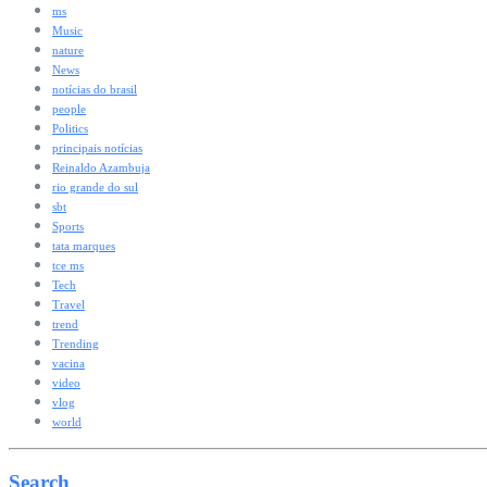
ms
Music
nature
News
notícias do brasil
people
Politics
principais notícias
Reinaldo Azambuja
rio grande do sul
sbt
Sports
tata marques
tce ms
Tech
Travel
trend
Trending
vacina
video
vlog
world
Search