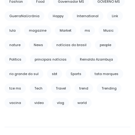
Fashion
Food
Governador MS
GOVERNO MS
GuerraNaUcrânia
Happy
International
Link
lula
magazine
Market
ms
Music
nature
News
notícias do brasil
people
Politics
principais notícias
Reinaldo Azambuja
rio grande do sul
sbt
Sports
tata marques
tce ms
Tech
Travel
trend
Trending
vacina
video
vlog
world