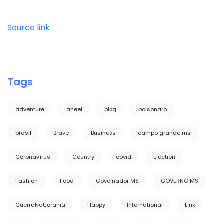
Source link
Tags
adventure
aneel
blog
bolsonaro
brasil
Brave
Business
campo grande ms
Coronavírus
Country
covid
Election
Fashion
Food
Governador MS
GOVERNO MS
GuerraNaUcrânia
Happy
International
Link