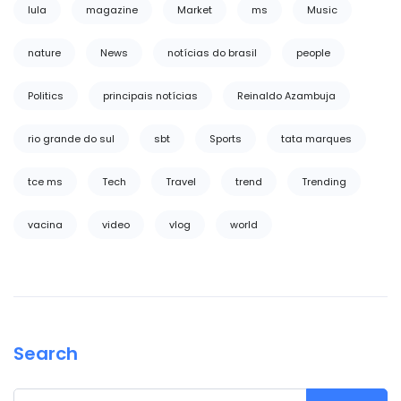
lula
magazine
Market
ms
Music
nature
News
notícias do brasil
people
Politics
principais notícias
Reinaldo Azambuja
rio grande do sul
sbt
Sports
tata marques
tce ms
Tech
Travel
trend
Trending
vacina
video
vlog
world
Search
Search for: