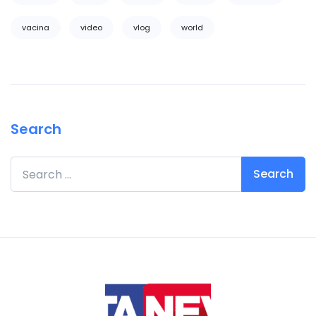
vacina
video
vlog
world
Search
Search for: