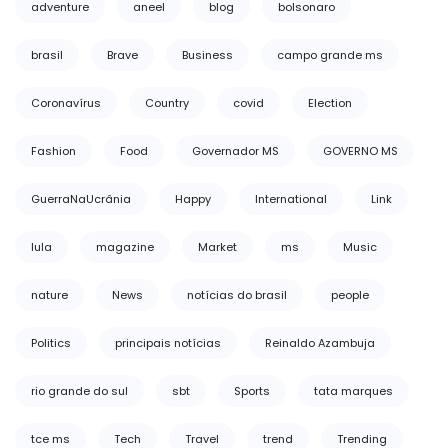
adventure
aneel
blog
bolsonaro
brasil
Brave
Business
campo grande ms
Coronavírus
Country
covid
Election
Fashion
Food
Governador MS
GOVERNO MS
GuerraNaUcrânia
Happy
International
Link
lula
magazine
Market
ms
Music
nature
News
notícias do brasil
people
Politics
principais notícias
Reinaldo Azambuja
rio grande do sul
sbt
Sports
tata marques
tce ms
Tech
Travel
trend
Trending