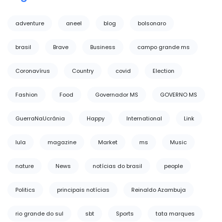
adventure
aneel
blog
bolsonaro
brasil
Brave
Business
campo grande ms
Coronavírus
Country
covid
Election
Fashion
Food
Governador MS
GOVERNO MS
GuerraNaUcrânia
Happy
International
Link
lula
magazine
Market
ms
Music
nature
News
notícias do brasil
people
Politics
principais notícias
Reinaldo Azambuja
rio grande do sul
sbt
Sports
tata marques