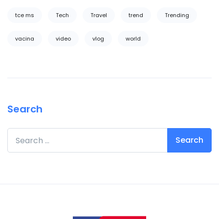
tce ms
Tech
Travel
trend
Trending
vacina
video
vlog
world
Search
Search for: