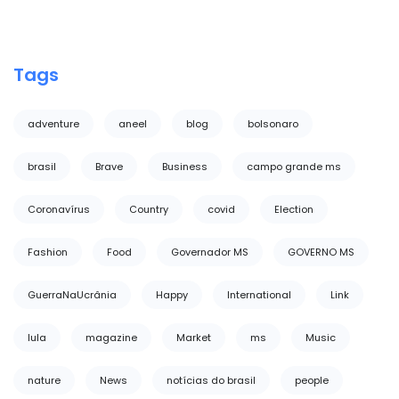
Tags
adventure
aneel
blog
bolsonaro
brasil
Brave
Business
campo grande ms
Coronavírus
Country
covid
Election
Fashion
Food
Governador MS
GOVERNO MS
GuerraNaUcrânia
Happy
International
Link
lula
magazine
Market
ms
Music
nature
News
notícias do brasil
people