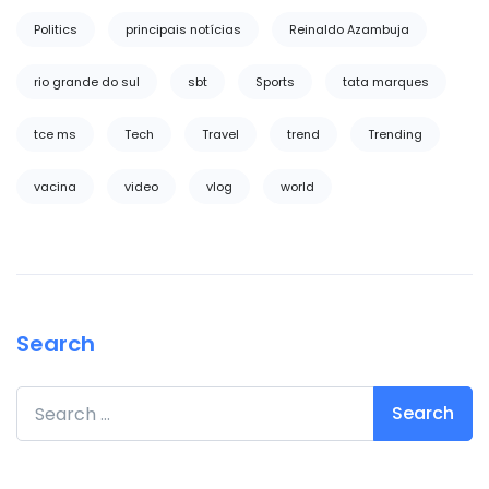
Politics
principais notícias
Reinaldo Azambuja
rio grande do sul
sbt
Sports
tata marques
tce ms
Tech
Travel
trend
Trending
vacina
video
vlog
world
Search
Search for: