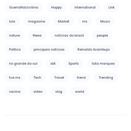
GuerraNaUcrânia
Happy
International
Link
lula
magazine
Market
ms
Music
nature
News
notícias do brasil
people
Politics
principais notícias
Reinaldo Azambuja
rio grande do sul
sbt
Sports
tata marques
tce ms
Tech
Travel
trend
Trending
vacina
video
vlog
world