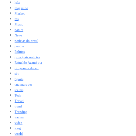
lula
magazine
Market
ms
Music
nature
News
notícias do brasil
people
Politics
principais notícias
Reinaldo Azambuja
rio grande do sul
sbt
Sports
tata marques
tce ms
Tech
Travel
trend
Trending
vacina
video
vlog
world