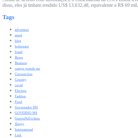
disso, eles já tinham rendido US$ 13.632,48, equivalente a R$ 69 mil
Tags
adventure
aneel
blog
bolsonaro
brasil
Brave
Business
campo grande ms
Coronavírus
Country
covid
Election
Fashion
Food
Governador MS
GOVERNO MS
GuerraNaUcrânia
Happy
International
Link