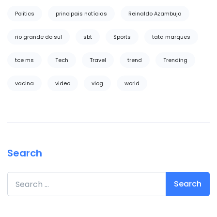
Politics
principais notícias
Reinaldo Azambuja
rio grande do sul
sbt
Sports
tata marques
tce ms
Tech
Travel
trend
Trending
vacina
video
vlog
world
Search
Search for: