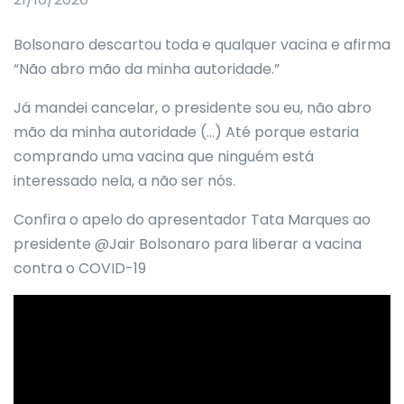
Bolsonaro descartou toda e qualquer vacina e afirma
“Não abro mão da minha autoridade.”
Já mandei cancelar, o presidente sou eu, não abro
mão da minha autoridade (…) Até porque estaria
comprando uma vacina que ninguém está
interessado nela, a não ser nós.
Confira o apelo do apresentador Tata Marques ao
presidente @Jair Bolsonaro para liberar a vacina
contra o COVID-19