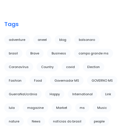
Tags
adventure
aneel
blog
bolsonaro
brasil
Brave
Business
campo grande ms
Coronavírus
Country
covid
Election
Fashion
Food
Governador MS
GOVERNO MS
GuerraNaUcrânia
Happy
International
Link
lula
magazine
Market
ms
Music
nature
News
notícias do brasil
people