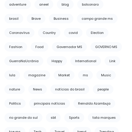
adventure
aneel
blog
bolsonaro
brasil
Brave
Business
campo grande ms
Coronavírus
Country
covid
Election
Fashion
Food
Governador MS
GOVERNO MS
GuerraNaUcrânia
Happy
International
Link
lula
magazine
Market
ms
Music
nature
News
notícias do brasil
people
Politics
principais notícias
Reinaldo Azambuja
rio grande do sul
sbt
Sports
tata marques
tce ms
Tech
Travel
trend
Trending