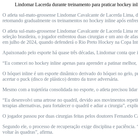
Lindomar Lacerda durante treinamento para praticar hockey inl
O atleta sul-mato-grossense Lindomar Cavalcante de Lacerda Lima, d
retomando gradualmente os treinamentos no hockey inline após enfren
O atleta sul-mato-grossense Lindomar Cavalcante de Lacerda Lima reto
seleção brasileira, o jogador enfrentou duas cirurgias e um ano de a
em julho de 2024, quando defenderá o Rio Preto Hockey na Copa Inte
Apaixonado pelo esporte há quase três décadas, Lindomar conta que in
“Eu comecei no hockey inline apenas para aprender a patinar melhor
O hóquei inline é um esporte dinâmico derivado do hóquei no gelo, pr
acertar o puck (disco de plástico) dentro da trave adversária.
Mesmo com a trajetória consolidada no esporte, o atleta precisou lid
“Eu desenvolvi uma artrose no quadril, devido aos movimentos repeti
terapias alternativas, para fortalecer o quadril e adiar a cirurgia”, expli
O jogador passou por duas cirurgias feitas pelos doutores Fernando C
Segundo ele, o processo de recuperação exige disciplina e paciência. 
voltar às quadras”, afirma.