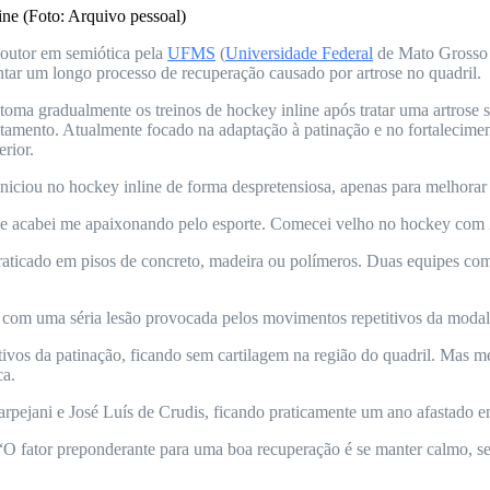
ine (Foto: Arquivo pessoal)
outor em semiótica pela
UFMS
(
Universidade Federal
de Mato Grosso d
tar um longo processo de recuperação causado por artrose no quadril.
ma gradualmente os treinos de hockey inline após tratar uma artrose se
fastamento. Atualmente focado na adaptação à patinação e no fortalecime
rior.
iciou no hockey inline de forma despretensiosa, apenas para melhorar 
, e acabei me apaixonando pelo esporte. Comecei velho no hockey com 
aticado em pisos de concreto, madeira ou polímeros. Duas equipes com 4
ar com uma séria lesão provocada pelos movimentos repetitivos da modal
tivos da patinação, ficando sem cartilagem na região do quadril. Mas
ca.
arpejani e José Luís de Crudis, ficando praticamente um ano afastado e
“O fator preponderante para uma boa recuperação é se manter calmo, sem