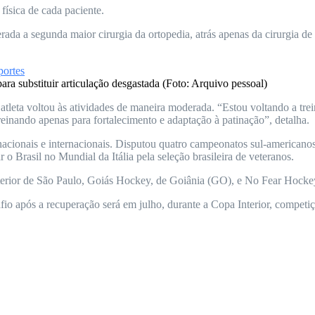
ísica de cada paciente.
erada a segunda maior cirurgia da ortopedia, atrás apenas da cirurgia 
ra substituir articulação desgastada (Foto: Arquivo pessoal)
o atleta voltou às atividades de maneira moderada. “Estou voltando a tr
reinando apenas para fortalecimento e adaptação à patinação”, detalha.
 nacionais e internacionais. Disputou quatro campeonatos sul-american
o Brasil no Mundial da Itália pela seleção brasileira de veteranos.
terior de São Paulo, Goiás Hockey, de Goiânia (GO), e No Fear Hocke
afio após a recuperação será em julho, durante a Copa Interior, compe