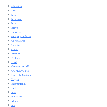
adventure
aneel
blog
bolsonaro
brasil
Brave
Business
campo grande ms
Coronavírus
Country
covid
Election
Fashion
Food
Governador MS
GOVERNO MS
GuerraNaUcrânia
Happy
International
Link
lula
magazine
Market
ms