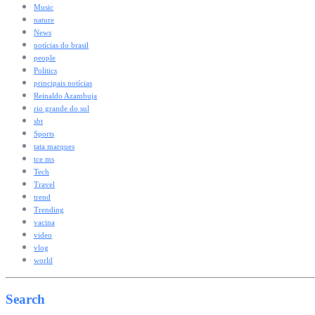
Music
nature
News
notícias do brasil
people
Politics
principais notícias
Reinaldo Azambuja
rio grande do sul
sbt
Sports
tata marques
tce ms
Tech
Travel
trend
Trending
vacina
video
vlog
world
Search