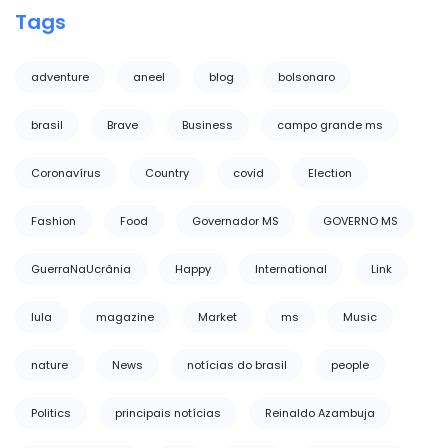
Tags
adventure
aneel
blog
bolsonaro
brasil
Brave
Business
campo grande ms
Coronavírus
Country
covid
Election
Fashion
Food
Governador MS
GOVERNO MS
GuerraNaUcrânia
Happy
International
Link
lula
magazine
Market
ms
Music
nature
News
notícias do brasil
people
Politics
principais notícias
Reinaldo Azambuja