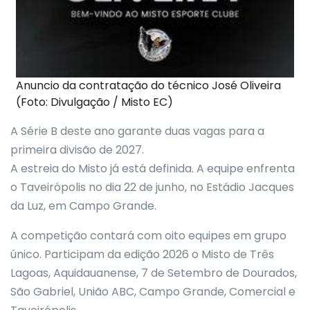
Anuncio da contratação do técnico José Oliveira
(Foto: Divulgação / Misto EC)
A Série B deste ano garante duas vagas para a
primeira divisão de 2027.
A estreia do Misto já está definida. A equipe enfrenta
o Taveirópolis no dia 22 de junho, no Estádio Jacques
da Luz, em Campo Grande.
A competição contará com oito equipes em grupo
único. Participam da edição 2026 o Misto de Três
Lagoas, Aquidauanense, 7 de Setembro de Dourados,
São Gabriel, União ABC, Campo Grande, Comercial e