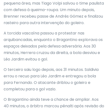
pequena área, mas Tiago Volpi salvou o time paulista
com defesa à queima-roupa. Um minuto depois,
Brenner recebeu passe de Andrés Gómez e finalizou
rasteiro para outra intervenção do goleiro.
A torcida vascaína passou a protestar nas
arquibancadas, enquanto o Bragantino explorava os
espaços deixados pela defesa adversária. Aos 30
minutos, Herrera cruzou da direita, a bola desviou e
Léo Jardim evitou o gol.
O terceiro saiu logo depois, aos 31 minutos. Saldivia
errou o recuo para Léo Jardim e entregou a bola
para Fernando. O atacante driblou o goleiro e
completou para o gol vazio.
O Bragantino ainda teve a chance de ampliar. Aos
40 minutos, o árbitro marcou pênalti após revisão do