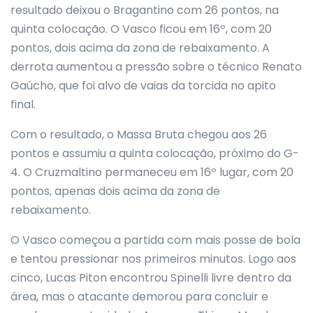
resultado deixou o Bragantino com 26 pontos, na
quinta colocação. O Vasco ficou em 16º, com 20
pontos, dois acima da zona de rebaixamento. A
derrota aumentou a pressão sobre o técnico Renato
Gaúcho, que foi alvo de vaias da torcida no apito
final.
Com o resultado, o Massa Bruta chegou aos 26
pontos e assumiu a quinta colocação, próximo do G-
4. O Cruzmaltino permaneceu em 16º lugar, com 20
pontos, apenas dois acima da zona de
rebaixamento.
O Vasco começou a partida com mais posse de bola
e tentou pressionar nos primeiros minutos. Logo aos
cinco, Lucas Piton encontrou Spinelli livre dentro da
área, mas o atacante demorou para concluir e