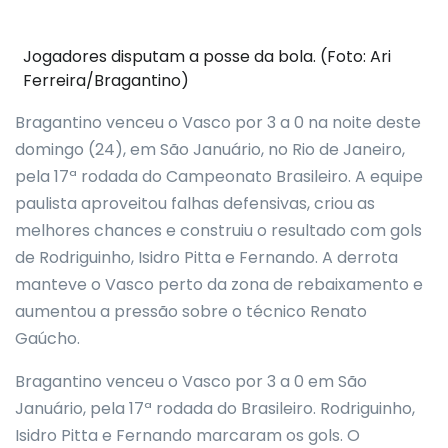
Jogadores disputam a posse da bola. (Foto: Ari
Ferreira/Bragantino)
Bragantino venceu o Vasco por 3 a 0 na noite deste
domingo (24), em São Januário, no Rio de Janeiro,
pela 17ª rodada do Campeonato Brasileiro. A equipe
paulista aproveitou falhas defensivas, criou as
melhores chances e construiu o resultado com gols
de Rodriguinho, Isidro Pitta e Fernando. A derrota
manteve o Vasco perto da zona de rebaixamento e
aumentou a pressão sobre o técnico Renato
Gaúcho.
Bragantino venceu o Vasco por 3 a 0 em São
Januário, pela 17ª rodada do Brasileiro. Rodriguinho,
Isidro Pitta e Fernando marcaram os gols. O