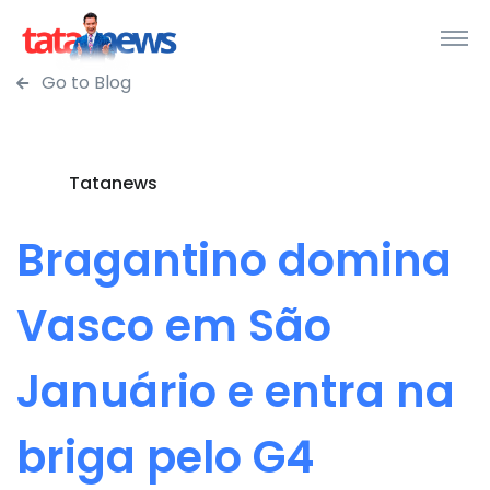
Go to Blog
Tatanews
Bragantino domina
Vasco em São
Januário e entra na
briga pelo G4