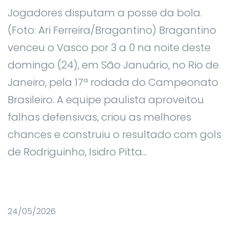
Jogadores disputam a posse da bola.
(Foto: Ari Ferreira/Bragantino) Bragantino
venceu o Vasco por 3 a 0 na noite deste
domingo (24), em São Januário, no Rio de
Janeiro, pela 17ª rodada do Campeonato
Brasileiro. A equipe paulista aproveitou
falhas defensivas, criou as melhores
chances e construiu o resultado com gols
de Rodriguinho, Isidro Pitta...
24/05/2026