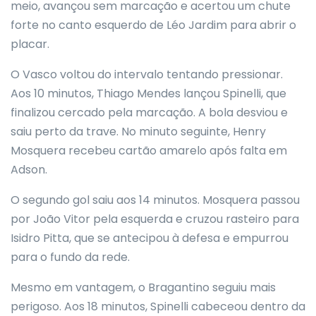
meio, avançou sem marcação e acertou um chute
forte no canto esquerdo de Léo Jardim para abrir o
placar.
O Vasco voltou do intervalo tentando pressionar.
Aos 10 minutos, Thiago Mendes lançou Spinelli, que
finalizou cercado pela marcação. A bola desviou e
saiu perto da trave. No minuto seguinte, Henry
Mosquera recebeu cartão amarelo após falta em
Adson.
O segundo gol saiu aos 14 minutos. Mosquera passou
por João Vitor pela esquerda e cruzou rasteiro para
Isidro Pitta, que se antecipou à defesa e empurrou
para o fundo da rede.
Mesmo em vantagem, o Bragantino seguiu mais
perigoso. Aos 18 minutos, Spinelli cabeceou dentro da