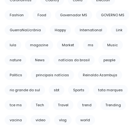
Coronavírus
Country
covid
Election
Fashion
Food
Governador MS
GOVERNO MS
GuerraNaUcrânia
Happy
International
Link
lula
magazine
Market
ms
Music
nature
News
notícias do brasil
people
Politics
principais notícias
Reinaldo Azambuja
rio grande do sul
sbt
Sports
tata marques
tce ms
Tech
Travel
trend
Trending
vacina
video
vlog
world