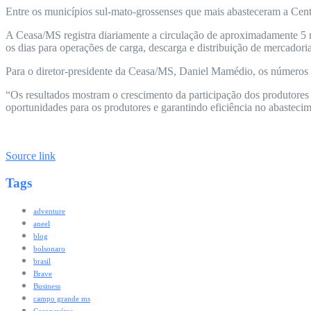
Entre os municípios sul-mato-grossenses que mais abasteceram a Cent
A Ceasa/MS registra diariamente a circulação de aproximadamente 5 m
os dias para operações de carga, descarga e distribuição de mercadoria
Para o diretor-presidente da Ceasa/MS, Daniel Mamédio, os números r
“Os resultados mostram o crescimento da participação dos produtores
oportunidades para os produtores e garantindo eficiência no abastecim
Source link
Tags
adventure
aneel
blog
bolsonaro
brasil
Brave
Business
campo grande ms
Coronavírus