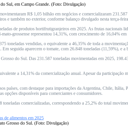
o do Sul, em Campo Grande. (Foto: Divulgação)
ovimentaram R$ 1,05 bilhão em negócios e comercializaram 231.587 to
ros e também no exterior, conforme balanço divulgado nesta terça-feira
das de produtos hortifrutigranjeiros em 2025. As frutas nacionais li
ul-mato-grossense representou 14,31%, com crescimento de 16,04% em r
375 toneladas vendidas, o equivalente a 46,35% de toda a movimentação
l. Em seguida aparecem o tomate, com 26.848 toneladas (11,59%), e a 
o Grosso do Sul. Das 231.587 toneladas movimentadas em 2025, 198.438
uivalente a 14,31% da comercialização anual. Apesar da participação 
s países, com destaque para importações da Argentina, Chile, Itália, 
r as opções disponíveis para comerciantes e consumidores.
68 toneladas comercializadas, correspondendo a 25,2% do total movime
to Grosso do Sul. (Foto: Divulgação)