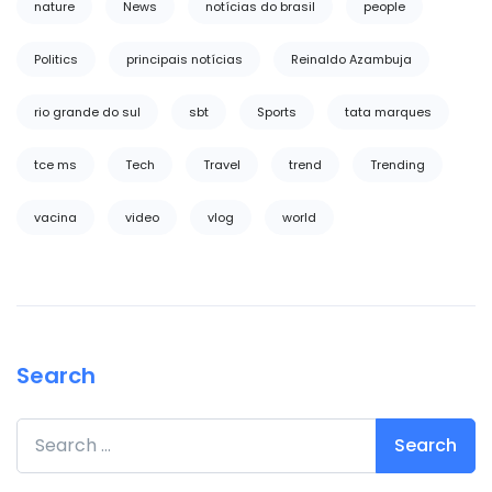
nature
News
notícias do brasil
people
Politics
principais notícias
Reinaldo Azambuja
rio grande do sul
sbt
Sports
tata marques
tce ms
Tech
Travel
trend
Trending
vacina
video
vlog
world
Search
Search for: