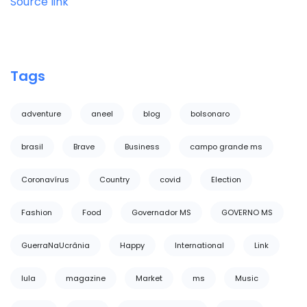
Source link
Tags
adventure
aneel
blog
bolsonaro
brasil
Brave
Business
campo grande ms
Coronavírus
Country
covid
Election
Fashion
Food
Governador MS
GOVERNO MS
GuerraNaUcrânia
Happy
International
Link
lula
magazine
Market
ms
Music