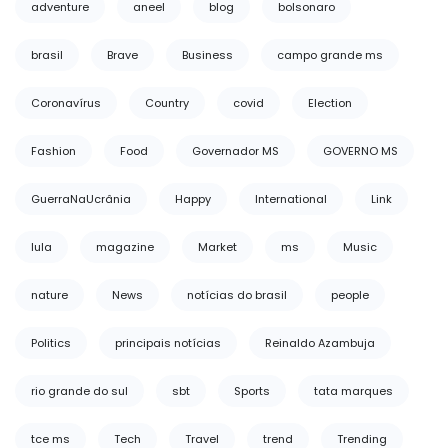
adventure
aneel
blog
bolsonaro
brasil
Brave
Business
campo grande ms
Coronavírus
Country
covid
Election
Fashion
Food
Governador MS
GOVERNO MS
GuerraNaUcrânia
Happy
International
Link
lula
magazine
Market
ms
Music
nature
News
notícias do brasil
people
Politics
principais notícias
Reinaldo Azambuja
rio grande do sul
sbt
Sports
tata marques
tce ms
Tech
Travel
trend
Trending