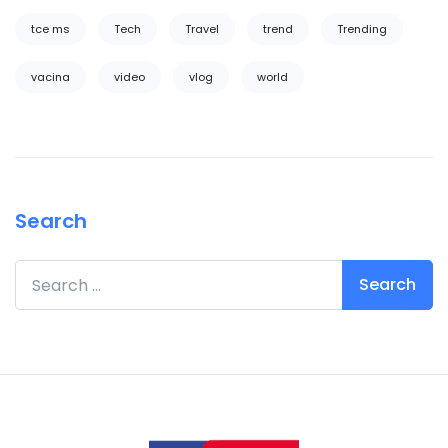
tce ms
Tech
Travel
trend
Trending
vacina
video
vlog
world
Search
Search for: