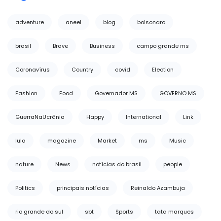
adventure
aneel
blog
bolsonaro
brasil
Brave
Business
campo grande ms
Coronavírus
Country
covid
Election
Fashion
Food
Governador MS
GOVERNO MS
GuerraNaUcrânia
Happy
International
Link
lula
magazine
Market
ms
Music
nature
News
notícias do brasil
people
Politics
principais notícias
Reinaldo Azambuja
rio grande do sul
sbt
Sports
tata marques