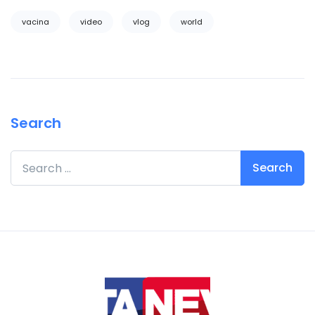
vacina
video
vlog
world
Search
Search for: