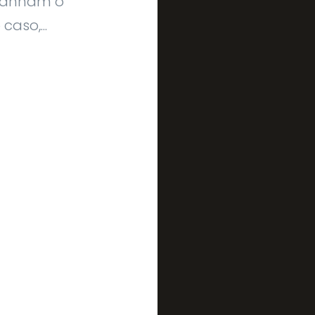
panham o
aso,...