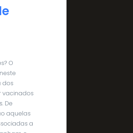
de
es? O
 neste
a dos
r vacinados
s. De
ão aquelas
ssociadas a