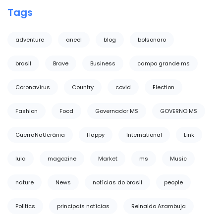
Tags
adventure
aneel
blog
bolsonaro
brasil
Brave
Business
campo grande ms
Coronavírus
Country
covid
Election
Fashion
Food
Governador MS
GOVERNO MS
GuerraNaUcrânia
Happy
International
Link
lula
magazine
Market
ms
Music
nature
News
notícias do brasil
people
Politics
principais notícias
Reinaldo Azambuja