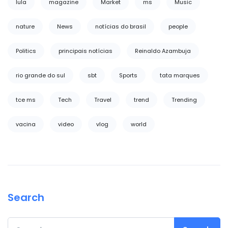
lula
magazine
Market
ms
Music
nature
News
notícias do brasil
people
Politics
principais notícias
Reinaldo Azambuja
rio grande do sul
sbt
Sports
tata marques
tce ms
Tech
Travel
trend
Trending
vacina
video
vlog
world
Search
Search for: