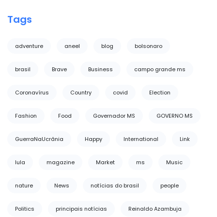
Tags
adventure
aneel
blog
bolsonaro
brasil
Brave
Business
campo grande ms
Coronavírus
Country
covid
Election
Fashion
Food
Governador MS
GOVERNO MS
GuerraNaUcrânia
Happy
International
Link
lula
magazine
Market
ms
Music
nature
News
notícias do brasil
people
Politics
principais notícias
Reinaldo Azambuja