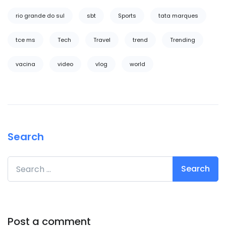
rio grande do sul
sbt
Sports
tata marques
tce ms
Tech
Travel
trend
Trending
vacina
video
vlog
world
Search
Search for:
Post a comment