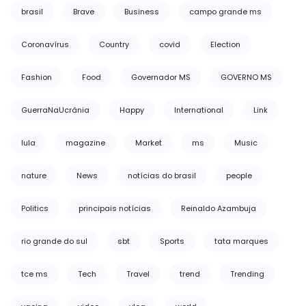
brasil
Brave
Business
campo grande ms
Coronavírus
Country
covid
Election
Fashion
Food
Governador MS
GOVERNO MS
GuerraNaUcrânia
Happy
International
Link
lula
magazine
Market
ms
Music
nature
News
notícias do brasil
people
Politics
principais notícias
Reinaldo Azambuja
rio grande do sul
sbt
Sports
tata marques
tce ms
Tech
Travel
trend
Trending