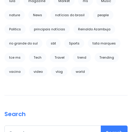
lula
magazine
Market
ms
Music
nature
News
notícias do brasil
people
Politics
principais notícias
Reinaldo Azambuja
rio grande do sul
sbt
Sports
tata marques
tce ms
Tech
Travel
trend
Trending
vacina
video
vlog
world
Search
Search for: