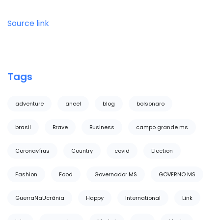
Source link
Tags
adventure
aneel
blog
bolsonaro
brasil
Brave
Business
campo grande ms
Coronavírus
Country
covid
Election
Fashion
Food
Governador MS
GOVERNO MS
GuerraNaUcrânia
Happy
International
Link