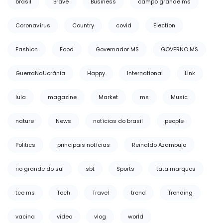
brasil
Brave
Business
campo grande ms
Coronavírus
Country
covid
Election
Fashion
Food
Governador MS
GOVERNO MS
GuerraNaUcrânia
Happy
International
Link
lula
magazine
Market
ms
Music
nature
News
notícias do brasil
people
Politics
principais notícias
Reinaldo Azambuja
rio grande do sul
sbt
Sports
tata marques
tce ms
Tech
Travel
trend
Trending
vacina
video
vlog
world