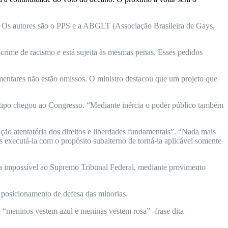
T. Os autores são o PPS e a ABGLT (Associação Brasileira de Gays,
crime de racismo e está sujeita às mesmas penas. Esses pedidos
amentares não estão omissos. O ministro destacou que um projeto que
e tipo chegou ao Congresso. “Mediante inércia o poder público também
ação atentatória dos direitos e liberdades fundamentais”. “Nada mais
s executá-la com o propósito subalterno de torná-la aplicável somente
la impossível ao Supremo Tribunal Federal, mediante provimento
m posicionamento de defesa das minorias.
 “meninos vestem azul e meninas vestem rosa” -frase dita