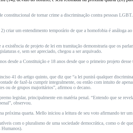
de constitucional de tornar crime a discriminação contra pessoas LGB
 2) criar um entendimento temporário de que a homofobia é análoga ao 
a existência de projeto de lei em tramitação demonstraria que os parl
slaturas e, sem ser apreciado, chegou a ser arquivado.
nos desde a Constituição e 18 anos desde que o primeiro projeto dess
nciso 41 do artigo quinto, que diz que “a lei punirá qualquer discrimin
ontade de fazê-la cumprir integralmente, ou então com intuito de apena
es ou de grupos majoritários”, afirmou o decano.
premo legislar, principalmente em matéria penal. “Entendo que se reve
 penal”, observou.
na próxima quarta. Mello iniciou a leitura de seu voto afirmando ter u
atíveis com o pluralismo de uma sociedade democrática, como o de que
os Humanos).