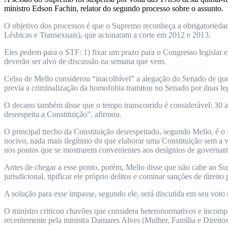
ministro Edson Fachin, relator do segundo processo sobre o assunto.
O objetivo dos processos é que o Supremo reconheça a obrigatorieda
Lésbicas e Transexuais), que acionaram a corte em 2012 e 2013.
Eles pedem para o STF: 1) fixar um prazo para o Congresso legislar e
deverão ser alvo de discussão na semana que vem.
Celso de Mello considerou “inacolhível” a alegação do Senado de que 
previa a criminalização da homofobia tramitou no Senado por duas legi
O decano também disse que o tempo transcorrido é considerável: 30 a
desrespeita a Constituição”, afirmou.
O principal trecho da Constituição desrespeitado, segundo Mello, é o i
nocivo, nada mais ilegítimo do que elaborar uma Constituição sem a v
nos pontos que se mostrarem convenientes aos desígnios de governant
Antes de chegar a esse ponto, porém, Mello disse que não cabe ao Su
jurisdicional, tipificar ele próprio delitos e cominar sanções de direito
A solução para esse impasse, segundo ele, será discutida em seu voto 
O ministro criticou chavões que considera heteronormativos e incomp
recentemente pela ministra Damares Alves (Mulher, Família e Direit