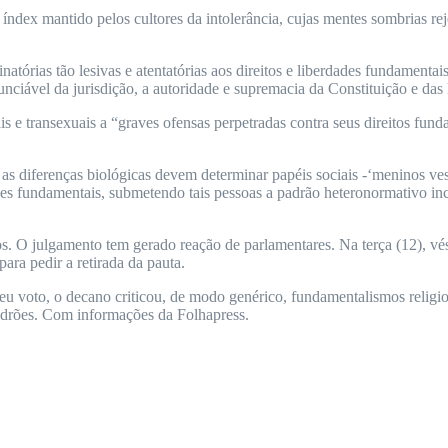
o índex mantido pelos cultores da intolerância, cujas mentes sombrias 
natórias tão lesivas e atentatórias aos direitos e liberdades fundament
unciável da jurisdição, a autoridade e supremacia da Constituição e das 
 e transexuais a “graves ofensas perpetradas contra seus direitos fund
 as diferenças biológicas devem determinar papéis sociais -‘meninos v
des fundamentais, submetendo tais pessoas a padrão heteronormativo in
os. O julgamento tem gerado reação de parlamentares. Na terça (12), vé
ara pedir a retirada da pauta.
eu voto, o decano criticou, de modo genérico, fundamentalismos religi
adrões. Com informações da Folhapress.