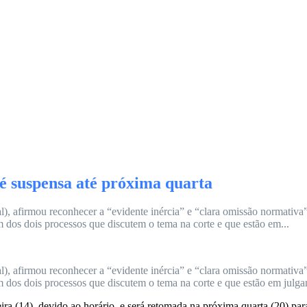
é suspensa até próxima quarta
, afirmou reconhecer a “evidente inércia” e “clara omissão normativa”
m dos dois processos que discutem o tema na corte e que estão em...
, afirmou reconhecer a “evidente inércia” e “clara omissão normativa”
m dos dois processos que discutem o tema na corte e que estão em julg
ira (14), devido ao horário, e será retomada na próxima quarta (20) pa