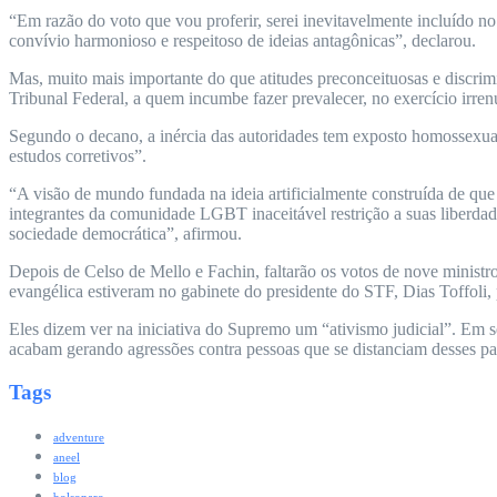
“Em razão do voto que vou proferir, serei inevitavelmente incluído n
convívio harmonioso e respeitoso de ideias antagônicas”, declarou.
Mas, muito mais importante do que atitudes preconceituosas e discrimi
Tribunal Federal, a quem incumbe fazer prevalecer, no exercício irren
Segundo o decano, a inércia das autoridades tem exposto homossexuais
estudos corretivos”.
“A visão de mundo fundada na ideia artificialmente construída de que
integrantes da comunidade LGBT inaceitável restrição a suas liberda
sociedade democrática”, afirmou.
Depois de Celso de Mello e Fachin, faltarão os votos de nove ministr
evangélica estiveram no gabinete do presidente do STF, Dias Toffoli, p
Eles dizem ver na iniciativa do Supremo um “ativismo judicial”. Em s
acabam gerando agressões contra pessoas que se distanciam desses p
Tags
adventure
aneel
blog
bolsonaro