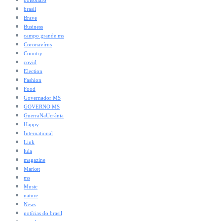
brasil
Brave
Business
campo grande ms
Coronavírus
Country
covid
Election
Fashion
Food
Governador MS
GOVERNO MS
GuerraNaUcrânia
Happy
International
Link
lula
magazine
Market
ms
Music
nature
News
notícias do brasil