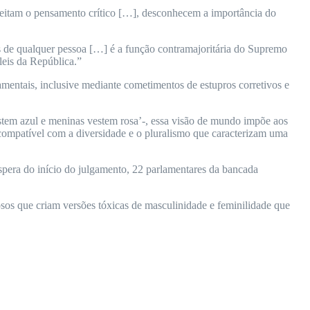
rejeitam o pensamento crítico […], desconhecem a importância do
ais de qualquer pessoa […] é a função contramajoritária do Supremo
leis da República.”
amentais, inclusive mediante cometimentos de estupros corretivos e
estem azul e meninas vestem rosa’-, essa visão de mundo impõe aos
compatível com a diversidade e o pluralismo que caracterizam uma
spera do início do julgamento, 22 parlamentares da bancada
osos que criam versões tóxicas de masculinidade e feminilidade que