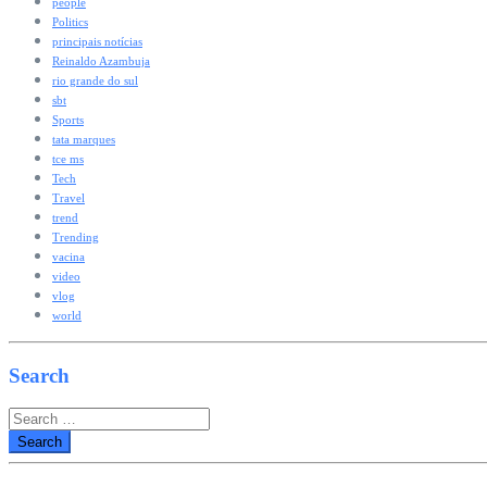
people
Politics
principais notícias
Reinaldo Azambuja
rio grande do sul
sbt
Sports
tata marques
tce ms
Tech
Travel
trend
Trending
vacina
video
vlog
world
Search
Search
for: