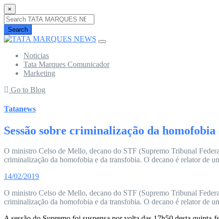
×
Search
Noticias
Tata Marques Comunicador
Marketing
Go to Blog
Tatanews
Sessão sobre criminalização da homofobia 
O ministro Celso de Mello, decano do STF (Supremo Tribunal Federal)
criminalização da homofobia e da transfobia. O decano é relator de u
14/02/2019
O ministro Celso de Mello, decano do STF (Supremo Tribunal Federal)
criminalização da homofobia e da transfobia. O decano é relator de u
A sessão do Supremo foi suspensa por volta das 17h50 desta quinta-fe