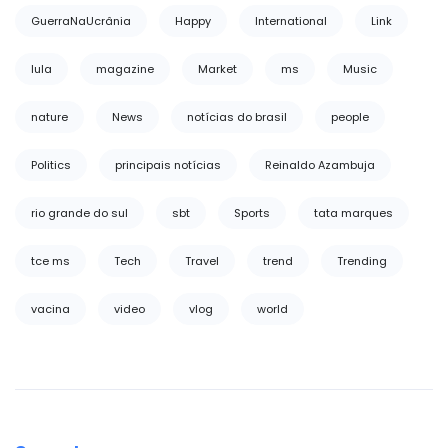
GuerraNaUcrânia
Happy
International
Link
lula
magazine
Market
ms
Music
nature
News
notícias do brasil
people
Politics
principais notícias
Reinaldo Azambuja
rio grande do sul
sbt
Sports
tata marques
tce ms
Tech
Travel
trend
Trending
vacina
video
vlog
world