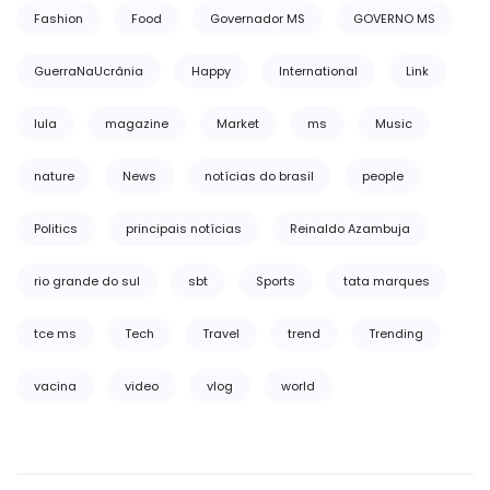
Fashion
Food
Governador MS
GOVERNO MS
GuerraNaUcrânia
Happy
International
Link
lula
magazine
Market
ms
Music
nature
News
notícias do brasil
people
Politics
principais notícias
Reinaldo Azambuja
rio grande do sul
sbt
Sports
tata marques
tce ms
Tech
Travel
trend
Trending
vacina
video
vlog
world