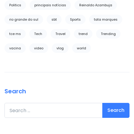
Politics
principais notícias
Reinaldo Azambuja
rio grande do sul
sbt
Sports
tata marques
tce ms
Tech
Travel
trend
Trending
vacina
video
vlog
world
Search
Search for: