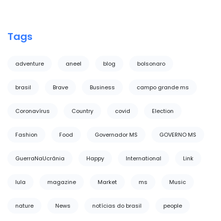
Tags
adventure
aneel
blog
bolsonaro
brasil
Brave
Business
campo grande ms
Coronavírus
Country
covid
Election
Fashion
Food
Governador MS
GOVERNO MS
GuerraNaUcrânia
Happy
International
Link
lula
magazine
Market
ms
Music
nature
News
notícias do brasil
people