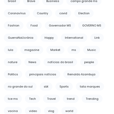
brasil
Brave
Business
campo grande ms
Coronavírus
Country
covid
Election
Fashion
Food
Governador MS
GOVERNO MS
GuerraNaUcrânia
Happy
International
Link
lula
magazine
Market
ms
Music
nature
News
notícias do brasil
people
Politics
principais notícias
Reinaldo Azambuja
rio grande do sul
sbt
Sports
tata marques
tce ms
Tech
Travel
trend
Trending
vacina
video
vlog
world