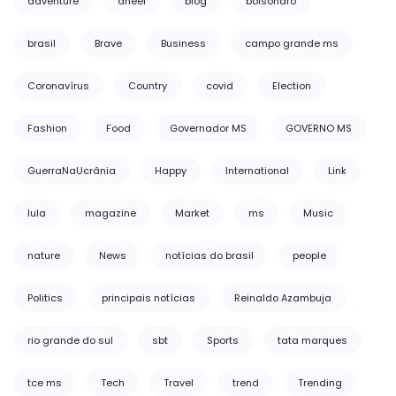
adventure
aneel
blog
bolsonaro
brasil
Brave
Business
campo grande ms
Coronavírus
Country
covid
Election
Fashion
Food
Governador MS
GOVERNO MS
GuerraNaUcrânia
Happy
International
Link
lula
magazine
Market
ms
Music
nature
News
notícias do brasil
people
Politics
principais notícias
Reinaldo Azambuja
rio grande do sul
sbt
Sports
tata marques
tce ms
Tech
Travel
trend
Trending