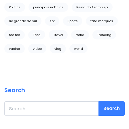
Politics
principais notícias
Reinaldo Azambuja
rio grande do sul
sbt
Sports
tata marques
tce ms
Tech
Travel
trend
Trending
vacina
video
vlog
world
Search
Search for: