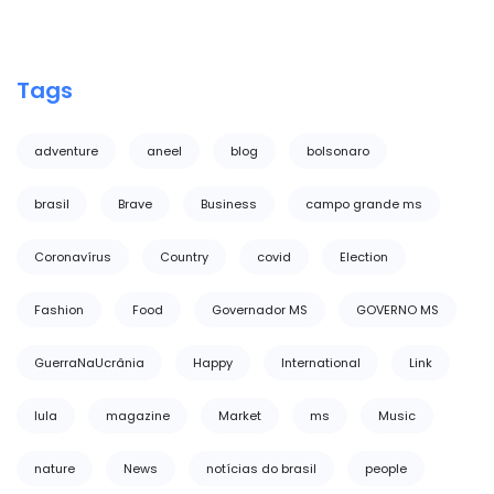
Tags
adventure
aneel
blog
bolsonaro
brasil
Brave
Business
campo grande ms
Coronavírus
Country
covid
Election
Fashion
Food
Governador MS
GOVERNO MS
GuerraNaUcrânia
Happy
International
Link
lula
magazine
Market
ms
Music
nature
News
notícias do brasil
people