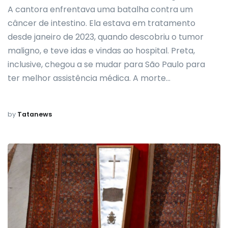
A cantora enfrentava uma batalha contra um
câncer de intestino. Ela estava em tratamento
desde janeiro de 2023, quando descobriu o tumor
maligno, e teve idas e vindas ao hospital. Preta,
inclusive, chegou a se mudar para São Paulo para
ter melhor assistência médica. A morte…
by
Tatanews