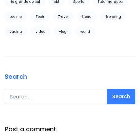
rio grande do sul
sbt
Sports
tata marques
tce ms
Tech
Travel
trend
Trending
vacina
video
vlog
world
Search
Search for:
Post a comment