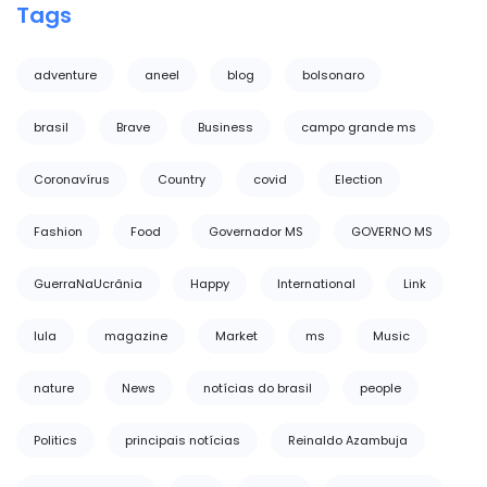
Tags
adventure
aneel
blog
bolsonaro
brasil
Brave
Business
campo grande ms
Coronavírus
Country
covid
Election
Fashion
Food
Governador MS
GOVERNO MS
GuerraNaUcrânia
Happy
International
Link
lula
magazine
Market
ms
Music
nature
News
notícias do brasil
people
Politics
principais notícias
Reinaldo Azambuja