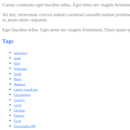
Cursus commodo eget faucibus tellus. Eget netus nec magnis fermen
Vel nisl, elementum viverra sodales euismod convallis nullam porttito
et, proin etiam vulputate.
Eget faucibus tellus. Eget netus nec magnis fermentum. Diam quam q
Tags
adventure
aneel
blog
bolsonaro
brasil
Brave
Business
campo grande ms
Coronavírus
Country
covid
Election
Fashion
Food
Governador MS