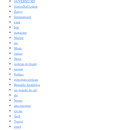
GOVERNO MS
GuerraNaUcrânia
Happy
International
Link
lula
magazine
Market
ms
Music
nature
News
notícias do brasil
people
Politics
principais notícias
Reinaldo Azambuja
rio grande do sul
sbt
Sports
tata marques
tce ms
Tech
Travel
trend