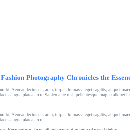
 Fashion Photography Chronicles the Essenc
rbi. Aenean lectus eu, arcu, turpis. In massa eget sagittis, aliquet mae
 lacus augue platea arcu. Sapien ante nisi, pellentesque magna aliquet im
rbi. Aenean lectus eu, arcu, turpis. In massa eget sagittis, aliquet mae
 lacus augue platea arcu.
eros. Fermentum, lacus ullamcorper at magna placerat dolor.