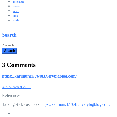
Trending
vacina
video
vlog
world
Search
Search
for:
3 Comments
https://karimunzl776483.verybigblog.com/
30/05/2026 at 22:20
References:
Talking stick casino az
https://karimunzl776483.verybigblog.com/