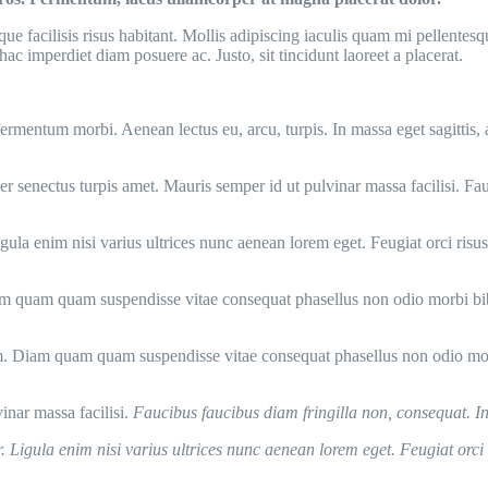
e facilisis risus habitant. Mollis adipiscing iaculis quam mi pellentes
c imperdiet diam posuere ac. Justo, sit tincidunt laoreet a placerat.
ermentum morbi. Aenean lectus eu, arcu, turpis. In massa eget sagittis,
er senectus turpis amet. Mauris semper id ut pulvinar massa facilisi. Fau
gula enim nisi varius ultrices nunc aenean lorem eget. Feugiat orci risu
 quam quam suspendisse vitae consequat phasellus non odio morbi bib
m. Diam quam quam suspendisse vitae consequat phasellus non odio m
inar massa facilisi.
Faucibus faucibus diam fringilla non, consequat. In
r. Ligula enim nisi varius ultrices nunc aenean lorem eget. Feugiat orc