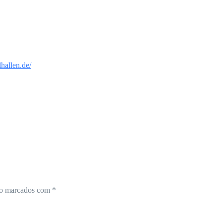
lhallen.de/
ão marcados com
*