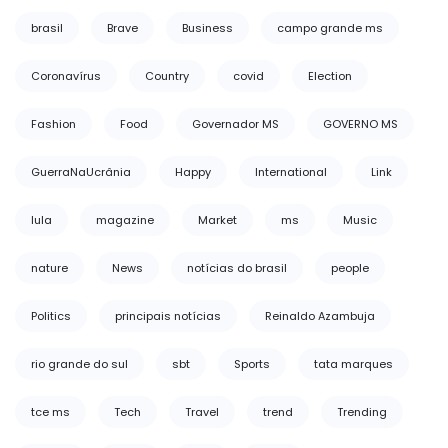
brasil
Brave
Business
campo grande ms
Coronavírus
Country
covid
Election
Fashion
Food
Governador MS
GOVERNO MS
GuerraNaUcrânia
Happy
International
Link
lula
magazine
Market
ms
Music
nature
News
notícias do brasil
people
Politics
principais notícias
Reinaldo Azambuja
rio grande do sul
sbt
Sports
tata marques
tce ms
Tech
Travel
trend
Trending