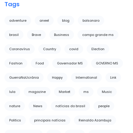
Tags
adventure
aneel
blog
bolsonaro
brasil
Brave
Business
campo grande ms
Coronavírus
Country
covid
Election
Fashion
Food
Governador MS
GOVERNO MS
GuerraNaUcrânia
Happy
International
Link
lula
magazine
Market
ms
Music
nature
News
notícias do brasil
people
Politics
principais notícias
Reinaldo Azambuja