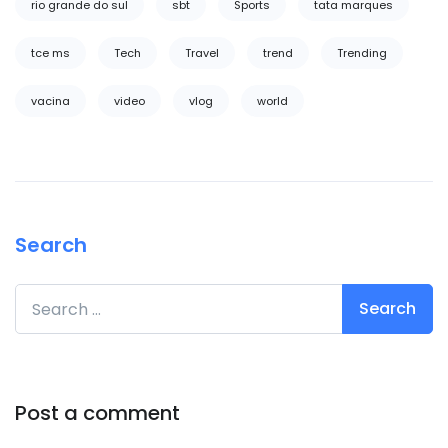
rio grande do sul
sbt
Sports
tata marques
tce ms
Tech
Travel
trend
Trending
vacina
video
vlog
world
Search
Search for:
Post a comment