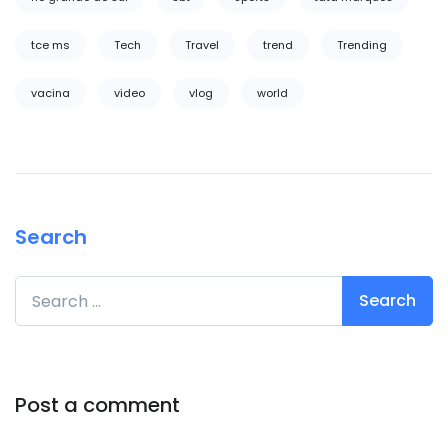
tce ms
Tech
Travel
trend
Trending
vacina
video
vlog
world
Search
Search for:
Post a comment