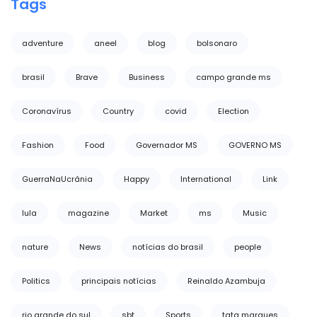
Tags
adventure
aneel
blog
bolsonaro
brasil
Brave
Business
campo grande ms
Coronavírus
Country
covid
Election
Fashion
Food
Governador MS
GOVERNO MS
GuerraNaUcrânia
Happy
International
Link
lula
magazine
Market
ms
Music
nature
News
notícias do brasil
people
Politics
principais notícias
Reinaldo Azambuja
rio grande do sul
sbt
Sports
tata marques