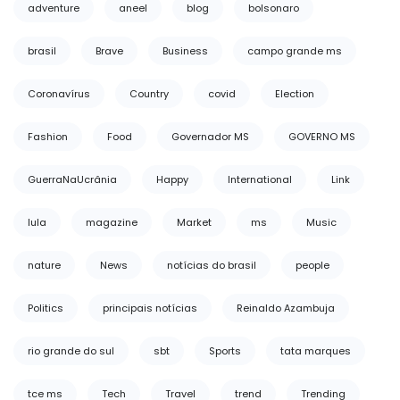
adventure
aneel
blog
bolsonaro
brasil
Brave
Business
campo grande ms
Coronavírus
Country
covid
Election
Fashion
Food
Governador MS
GOVERNO MS
GuerraNaUcrânia
Happy
International
Link
lula
magazine
Market
ms
Music
nature
News
notícias do brasil
people
Politics
principais notícias
Reinaldo Azambuja
rio grande do sul
sbt
Sports
tata marques
tce ms
Tech
Travel
trend
Trending