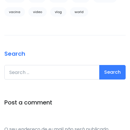
vacina
video
vlog
world
Search
Search for:
Post a comment
O seu endereço de e-mail não será publicado.