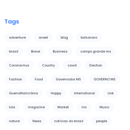
Tags
adventure
aneel
blog
bolsonaro
brasil
Brave
Business
campo grande ms
Coronavírus
Country
covid
Election
Fashion
Food
Governador MS
GOVERNO MS
GuerraNaUcrânia
Happy
International
Link
lula
magazine
Market
ms
Music
nature
News
notícias do brasil
people