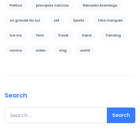
Politics
principais notícias
Reinaldo Azambuja
rio grande do sul
sbt
Sports
tata marques
tce ms
Tech
Travel
trend
Trending
vacina
video
vlog
world
Search
Search for: