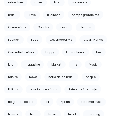
adventure
aneel
blog
bolsonaro
brasil
Brave
Business
campo grande ms
Coronavírus
Country
covid
Election
Fashion
Food
Governador MS
GOVERNO MS
GuerraNaUcrânia
Happy
International
Link
lula
magazine
Market
ms
Music
nature
News
notícias do brasil
people
Politics
principais notícias
Reinaldo Azambuja
rio grande do sul
sbt
Sports
tata marques
tce ms
Tech
Travel
trend
Trending