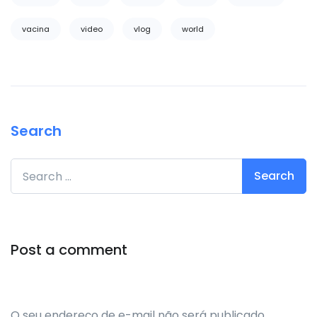
vacina
video
vlog
world
Search
Search for:
Post a comment
O seu endereço de e-mail não será publicado.